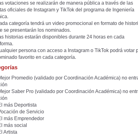
s votaciones se realizarán de manera pública a través de las
as oficiales de Instagram y TikTok del programa de Ingeniería
ica.
da categoría tendrá un video promocional en formato de histori
ue se presentarán los nominados.
s historias estarán disponibles durante 24 horas en cada
forma.
alquier persona con acceso a Instagram o TikTok podrá votar 
ominado favorito en cada categoría.
egorías
ejor Promedio (validado por Coordinación Académica) no entr
ción
ejor Saber Pro (validado por Coordinación Académica) no entr
ción
l más Deportista
ocación de Servicio
l más Emprendedor
l más social
 Artista