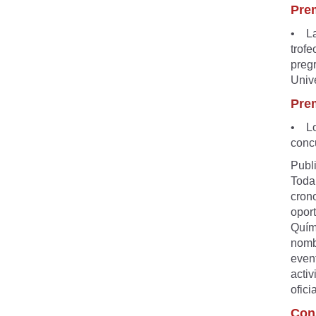
Pre
• La 
trofe
preg
Univ
Pre
• Los
conc
Publ
Toda 
cron
opor
Quím
nomb
even
acti
ofici
Con