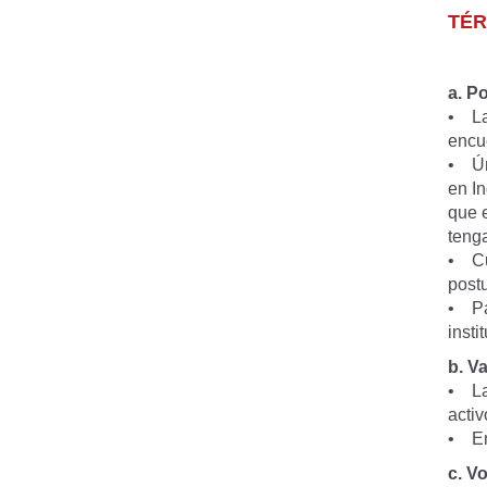
TÉR
a. P
• La
encu
• Ún
en In
que 
teng
• Cu
postu
• Par
insti
b. V
• La
activ
• En
c. V