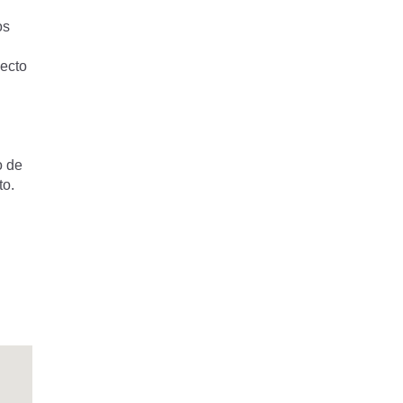
os
pecto
o de
to.