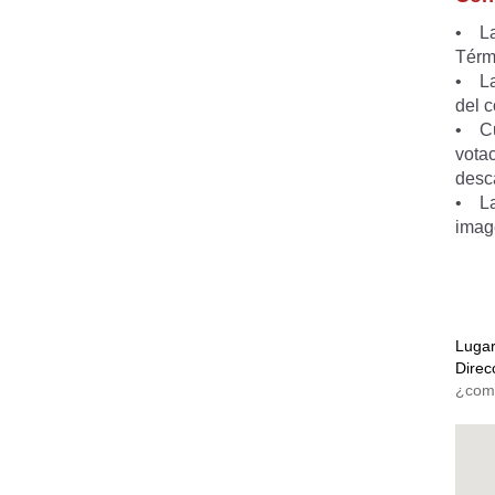
• La 
Térm
• La
del c
• Cu
vota
desca
• La
imag
Luga
Direc