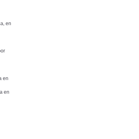
a, en
por
a en
a en