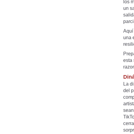
los m
un s
salid
parci
Aquí
una e
resil
Prepá
esta
razon
Din
La di
del 
comp
artis
sean 
TikT
cerr
sorpr