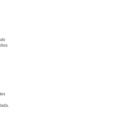
ado
ellos
tes
lada.