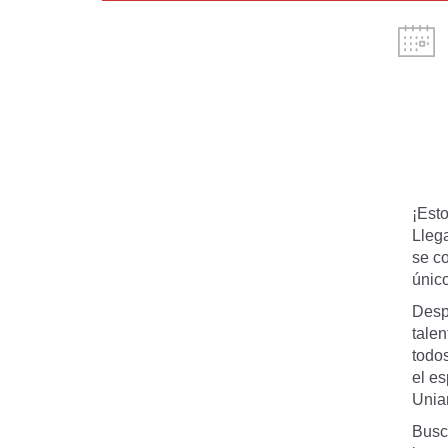
¡Est
Lleg
se c
únic
Desp
tale
todos
el es
Unia
Busc