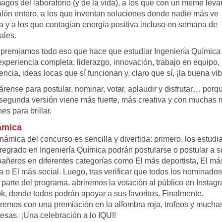
agos del laboratorio (y de la vida), a los que con un meme leva
alón entero, a los que inventan soluciones donde nadie más ve
a y a los que contagian energía positiva incluso en semana de
ales.
 premiamos todo eso que hace que estudiar Ingeniería Química
xperiencia completa: liderazgo, innovación, trabajo en equipo,
iencia, ideas locas que sí funcionan y, claro que sí, ¡la buena vib
rense para postular, nominar, votar, aplaudir y disfrutar… porq
 segunda versión viene más fuerte, más creativa y con muchas
es para brillar.
ámica
námica del concurso es sencilla y divertida: primero, los estudi
pregrado en Ingeniería Química podrán postularse o postular a s
añeros en diferentes categorías como El más deportista, El má
ta o El más social. Luego, tras verificar que todos los nominados
parte del programa, abriremos la votación al público en Instag
ok, donde todos podrán apoyar a sus favoritos. Finalmente,
aremos con una premiación en la alfombra roja, trofeos y mucha
esas. ¡Una celebración a lo IQUI!