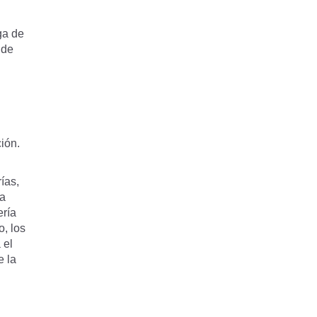
ga de
 de
ión.
ías,
da
ería
, los
 el
e la