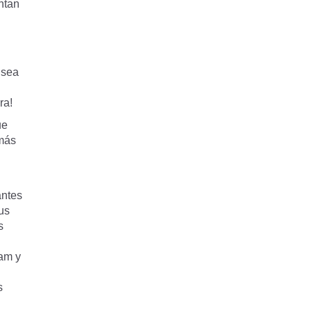
ntan
 sea
ra!
ue
 más
antes
us
s
ram y
s