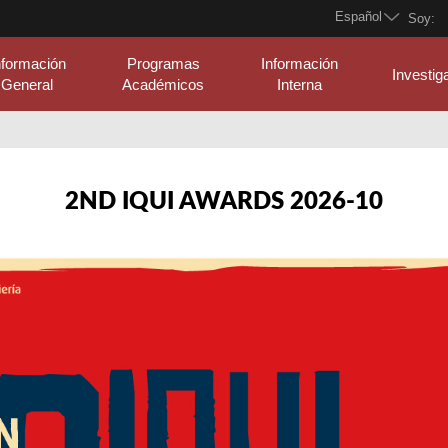
Español
Soy:
nformación
Programas
Información
Investig
General
Académicos
Interna
2ND IQUI AWARDS 2026-10