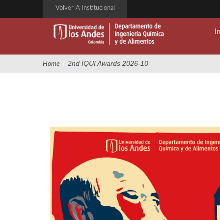
Pasar
Volver A Institucional
al
contenido
I
principal
/
2nd IQUI Awards 2026-10
Home