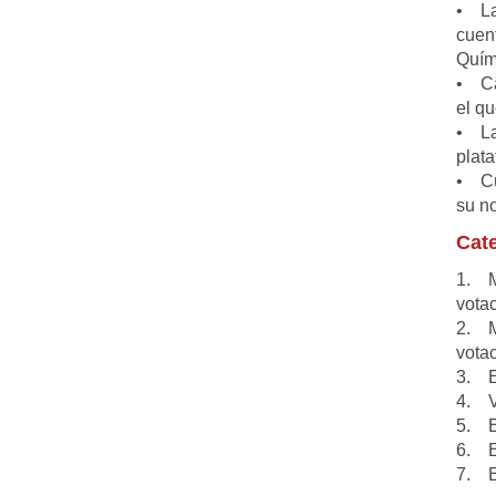
• La
cuent
Quím
• Ca
el q
• La
plata
• Cu
su n
Cat
1. M
vota
2. M
vota
3. E
4. V
5. E
6. E
7. El