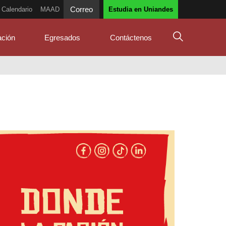
Correo
Calendario
MAAD
Estudia en Uniandes
ación
Egresados
Contáctenos