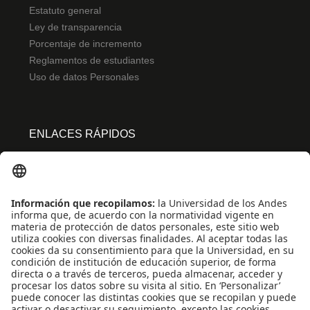
Estatuto general
Ley de transparencia
Porcentaje de incremento
Reglamentos de estudiantes
Uso de datos Personales
ENLACES RÁPIDOS
Centro de español
Conecta-TE
Convivencia y transparencia
Emergencias: Extensión 0000
Eventos destacados
Mapa del Sitio
Multimedia
Noticias
Preguntas frecuentes