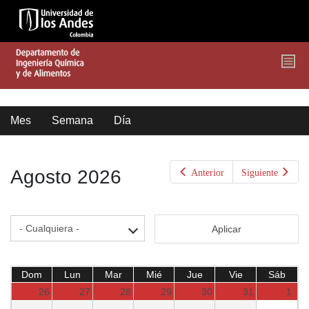
Pasar
al
contenido
principal
Solapas
Mes
(solapa
Semana
Día
activa)
principales
Agosto 2026
Anterior
Siguiente
Aplicar
Dom
Lun
Mar
Mié
Jue
Vie
Sáb
26
27
28
29
30
31
1