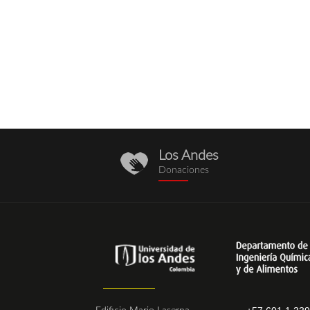
Los Andes
donaciones.png
Donaciones