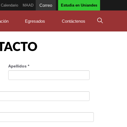
Correo
Calendario
MAAD
Estudia en Uniandes
ación
Egresados
Contáctenos
TACTO
Apellidos
*