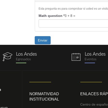
*
Esta pregunta es para comprobar si usted es un vis
Math question
*
3 + 8 =
Enviar
Los Andes
Los Andes
egresados.png
eventos.png
Egresados
Eventos
NORMATIVIDAD
ENLACES RÁP
INSTITUCIONAL
Centro de españo