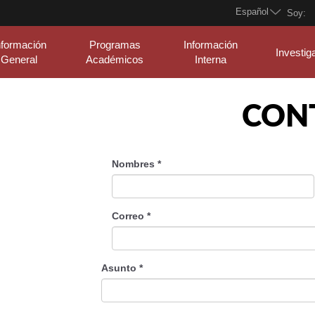
Español
Soy:
nformación
Programas
Información
Investig
General
Académicos
Interna
CON
Nombres
*
Correo
*
Asunto
*