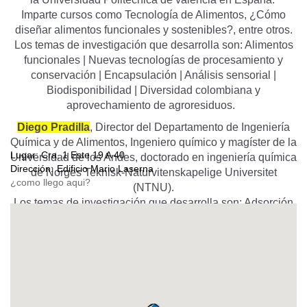
Imparte cursos como Tecnología de Alimentos, ¿Cómo
diseñar alimentos funcionales y sostenibles?, entre otros.
Los temas de investigación que desarrolla son: Alimentos
funcionales | Nuevas tecnologías de procesamiento y
conservación | Encapsulación | Análisis sensorial |
Biodisponibilidad | Diversidad colombiana y
aprovechamiento de agroresiduos.
Diego Pradilla
, Director del Departamento de Ingeniería
Química y de Alimentos, Ingeniero químico y magíster de la
Lugar:
Cra. 1 Este 19 A 40
Universidad de los Andes, doctorado en ingeniería química
Dirección:
Edificio Mario Laserna
de Norges Teknisk-Naturvitenskapelige Universitet
(NTNU).
Los temas de investigación que desarrolla son: Adsorción
y desorción de agentes activos en la interfase |
Propiedades y fenómenos en superficies e interfases |
Agentes reductores de fricción | Fluidos de inyección en
medios porosos | Diseño de biosurfactantes | Diseño
Integrado de Productos y Procesos para Oil&Gas,
alimentos y cosméticos