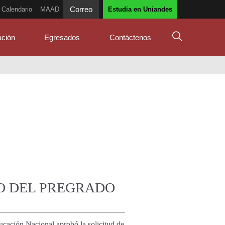
Correo
Calendario
MAAD
Estudia en Uniandes
ación
Egresados
Contáctenos
O DEL PREGRADO
cación Nacional aprobó la solicitud de