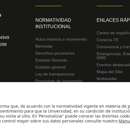
NORMATIVIDAD
ENLACES RÁP
INSTITUCIONAL
Centro de españo
94949
Actos internos e incremento
Conecta-TE
3098
Bienestar
Convivencia y tra
Derechos pecunarios
Emergencias: Ext
0000
Estatuto Docente
Eventos destacad
Estatuto general
Mapa del Sitio
Ley de transparencia
Multimedia
Porcentaje de incremento
Noticias
Reglamentos de estudiantes
Preguntas frecue
Uso de datos Personales
© - Derechos Reservados Universidad de los An