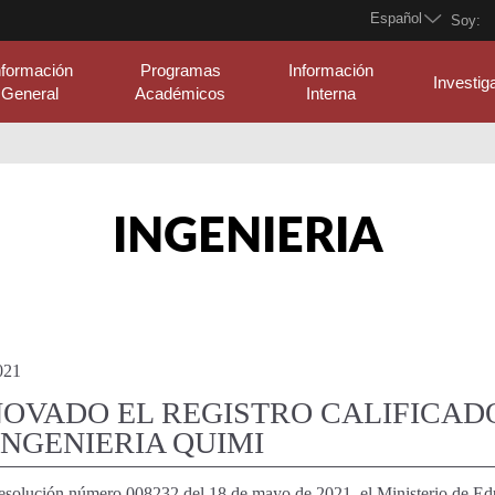
Español
Soy:
nformación
Programas
Información
Investig
General
Académicos
Interna
INGENIERIA
021
OVADO EL REGISTRO CALIFICAD
INGENIERIA QUIMI
esolución número 008232 del 18 de mayo de 2021, el Ministerio de Edu