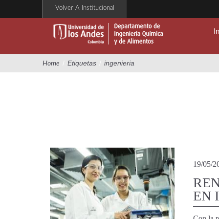
Pasar
Volver A Institucional
al
contenido
I
principal
/
Etiquetas
/
ingenieria
Home
19/05/2
REN
EN 
Con la r