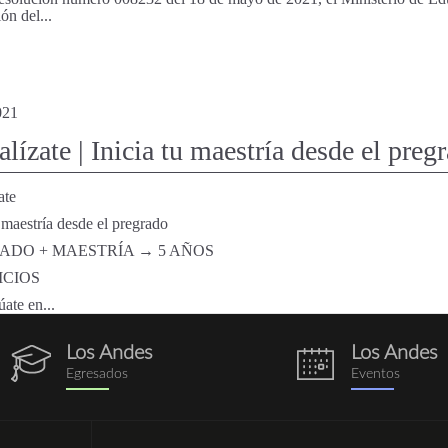
ón del...
021
alízate | Inicia tu maestría desde el pre
ate
u maestría desde el pregrado
ADO + MAESTRÍA → 5 AÑOS
ICIOS
ate en...
Los Andes
Los Andes
egresados.png
eventos.png
Egresados
Eventos