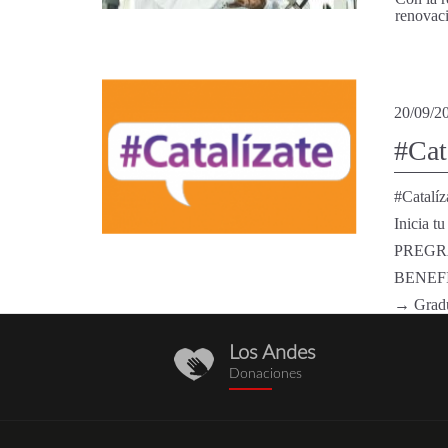
renovaci
20/09/2
#Cat
#Catalíz
Inicia t
PREGR
BENEF
→ Gradú
Los Andes
donaciones.png
Donaciones