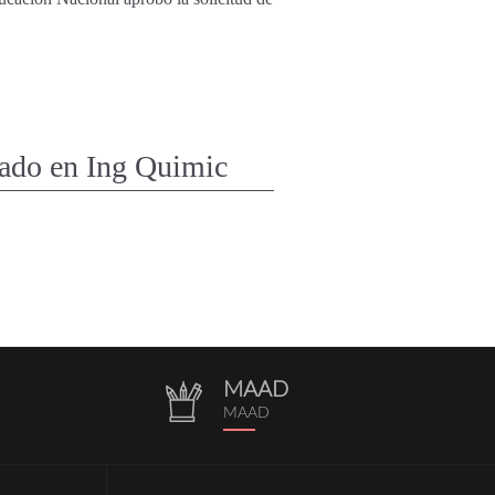
grado en Ing Quimic
MAAD
repositorio.png
MAAD