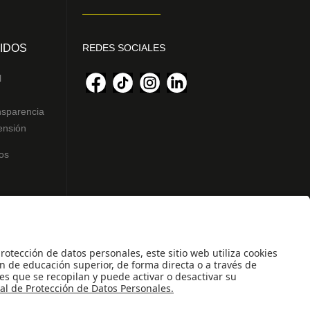
IDOS
REDES SOCIALES
l
nsparencia
ensión
os
ntes
des