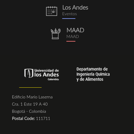
Los Andes
eventos.png
Eventos
MAAD
repositorio.png
MAAD
Edificio Mario Laserna
Cra. 1 Este 19 A 40
Bogotá - Colombia
Postal Code:
111711