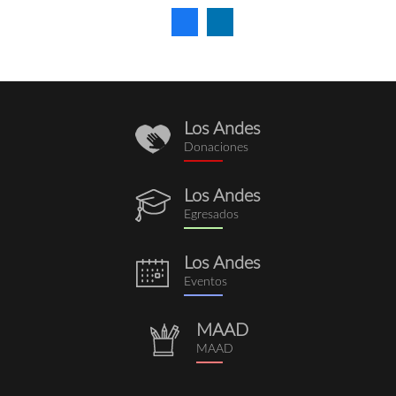
Los Andes
donaciones.png
Donaciones
Los Andes
egresados.png
Egresados
Los Andes
eventos.png
Eventos
MAAD
repositorio.png
MAAD