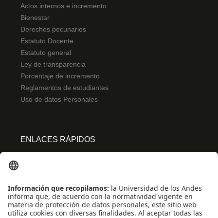
Actos internos e incremento
Bienestar
Derechos pecunarios
Estatuto Docente
Estatuto general
Ley de transparencia
Porcentaje de incremento
Reglamentos de estudiantes
Uso de datos Personales
ENLACES RÁPIDOS
Centro de español
Conecta-TE
Convivencia y transparencia
Emergencias: Extensión 0000
Eventos destacados